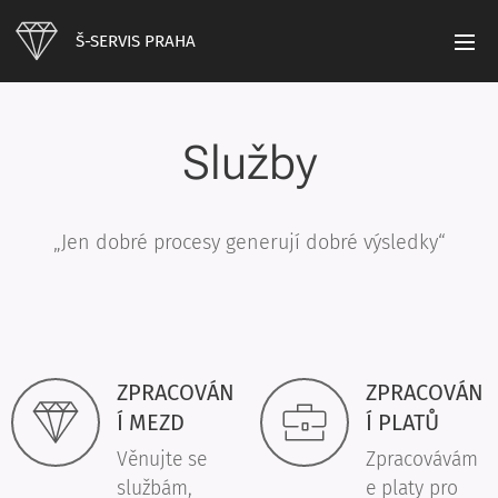
Š-SERVIS PRAHA
Služby
„Jen dobré procesy generují dobré výsledky“
ZPRACOVÁN
ZPRACOVÁN
Í MEZD
Í PLATŮ
Věnujte se
Zpracovávám
službám,
e platy pro