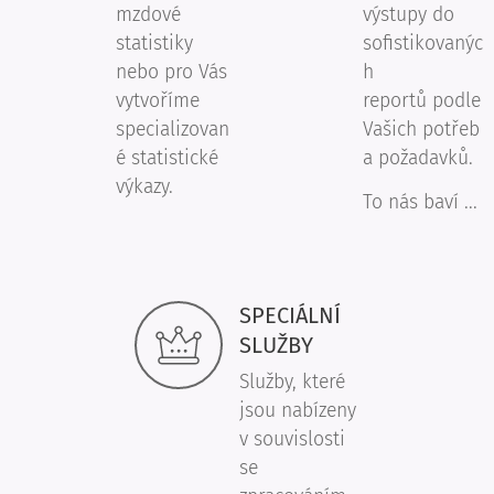
mzdové
výstupy do
statistiky
sofistikovanýc
nebo pro Vás
h
vytvoříme
reportů podle
specializovan
Vašich potřeb
é statistické
a požadavků.
výkazy.
To nás baví ...
SPECIÁLNÍ
SLUŽBY
Služby, které
jsou nabízeny
v souvislosti
se