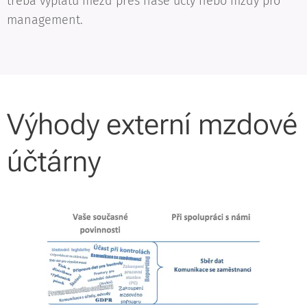
třeba výplatu mezd přes naše účty nebo mzdy pro
management.
Výhody externí mzdové
účtárny