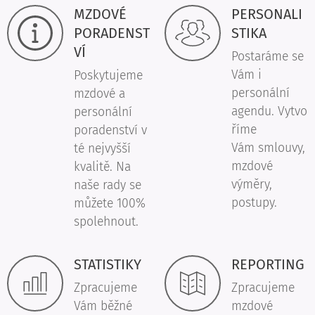
MZDOVÉ
PERSONALI
PORADENST
STIKA
VÍ
Postaráme se
Vám i
Poskytujeme
personální
mzdové a
agendu. Vytvo
personální
říme
poradenství v
Vám smlouvy,
té nejvyšší
mzdové
kvalitě. Na
výměry,
naše rady se
postupy.
můžete 100%
spolehnout.
STATISTIKY
REPORTING
Zpracujeme
Zpracujeme
Vám běžné
mzdové