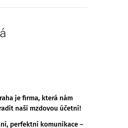
vá
raha je firma, která nám
adit naši mzdovou účetní!
ní, perfektní komunikace –