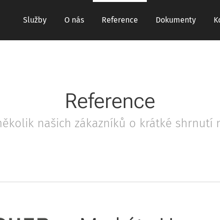
Služby
O nás
Reference
Dokumenty
K
Reference
několik našich zákazníků o krátké shrnutí 