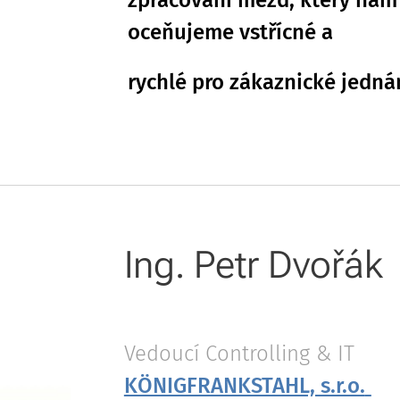
zpracování mezd, který nám 
oceňujeme vstřícné a
rychlé pro zákaznické jednán
Ing. Petr Dvořák
Vedoucí Controlling & IT
KÖNIGFRANKSTAHL, s.r.o.