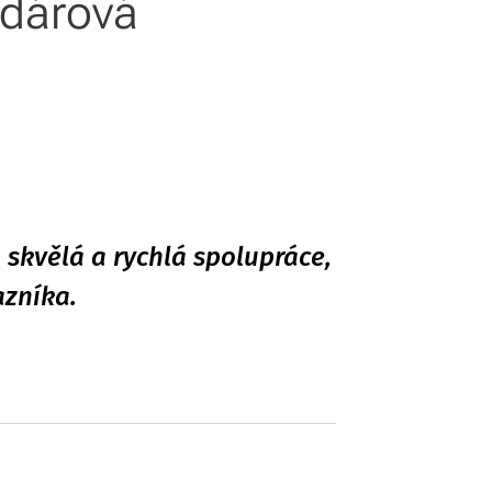
dárová
, skvělá a rychlá spolupráce,
azníka.