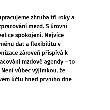
upracujeme zhruba tři roky a
zpracování mezd. S úrovní
elice spokojeni. Nejvíce
ěnu dat a flexibilitu v
onizace zároveň přispívá k
racování mzdové agendy – to
 Není vůbec výjimkou, že
vém účtu hned prvního dne