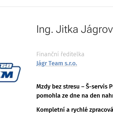
Ing. Jitka Jágro
Finanční ředitelka
Jágr Team s.r.o.
Mzdy bez stresu – Š-servis P
pomohla ze dne na den nahr
Kompletní a rychlé zpracová