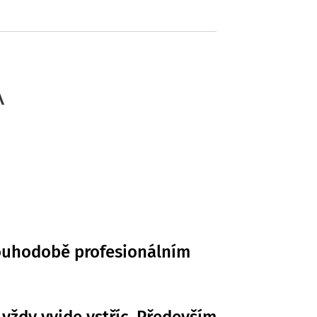
A
louhodobě profesionálním